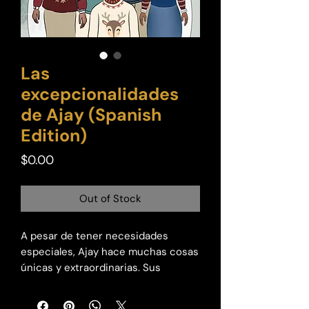
Las
excepcionalidades
de Ajay (Spanish
Edition)
Price
$0.00
Out of Stock
A pesar de tener necesidades
especiales, Ajay hace muchas cosas
únicas y extraordinarias. Sus
excepcionalidades incluso ayudan a
otros a saber lo queridos que son.